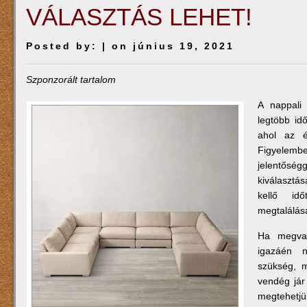
VÁLASZTÁS LEHET!
Posted by:
| on június 19, 2021
Szponzorált tartalom
A nappali
legtöbb idő
ahol az éj
Figyelemb
jelentősé
kiválasztá
kellő id
megtalálás
Ha megvan
igazáén 
szükség, 
vendég jár
megtehetjük