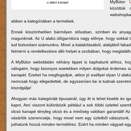
MyBútor
u alakú kanapé
közöttük 
webshopban
ebben a kategóriában a termékek.
Ennek köszönhetően bármilyen stílusban, színben és anyaggal
magunknak. Az U alakú ülőgarnitúra nagy előnye, hogy sokkal tá
tud biztosítani számunkra. Mivel a kialakításából, alakjából fak
felmérni a rendelkezésre álló helyet a szobában, hogy megtalálh
A MyBútor weboldalán néhány tippet is kaphatunk ahhoz, ho
válogatni, hogy bizonyos esetekben milyen dolgokat érdemes sze
kanapét. Ezeket ha megfogadjuk, akkor jó eséllyel olyan U alakú 
nemcsak hogy elégedettek, de egyszerűen be is tudnak szeretn
kiszolgálja!
Ahogyan más kategóriák típusainál, úgy itt is lehet kisebb és i
kapni. Ami viszont különbözik például a sok többi üzlettel szem
olcsó kanapé tényleg olcsó és a minőség valóban garantált! Az
vásárlók szerencséje, hogy mivel nem egy üzletből választun
juthatunk hozzá minden termékhez. Ezért ha minden vágyad egy U