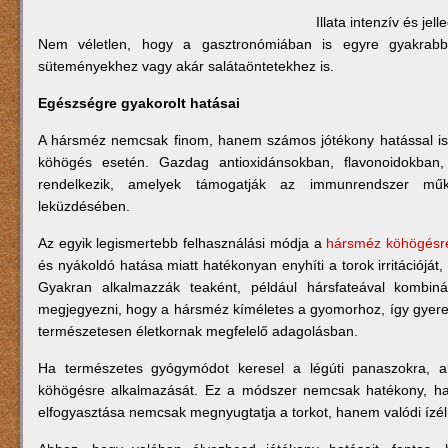
Illata intenzív és je
Nem véletlen, hogy a gasztronómiában is egyre gyakrabban
süteményekhez vagy akár salátaöntetekhez is.
Egészségre gyakorolt hatásai
A hársméz nemcsak finom, hanem számos jótékony hatással is 
köhögés esetén. Gazdag antioxidánsokban, flavonoidokban, é
rendelkezik, amelyek támogatják az immunrendszer mű
leküzdésében.
Az egyik legismertebb felhasználási módja a
hársméz köhögésr
és nyákoldó hatása miatt hatékonyan enyhíti a torok irritációját, 
Gyakran alkalmazzák teaként, például hársfateával kombin
megjegyezni, hogy a hársméz kíméletes a gyomorhoz, így gyerek
természetesen életkornak megfelelő adagolásban.
Ha természetes gyógymódot keresel a légúti panaszokra, 
köhögésre alkalmazását. Ez a módszer nemcsak hatékony, h
elfogyasztása nemcsak megnyugtatja a torkot, hanem valódi ízélm