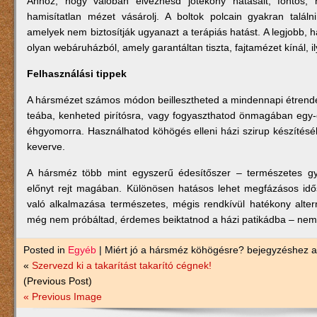
Ahhoz, hogy valóban élvezhesd jótékony hatásait, fontos,
hamisítatlan mézet vásárolj. A boltok polcain gyakran talál
amelyek nem biztosítják ugyanazt a terápiás hatást. A legjobb, 
olyan webáruházból, amely garantáltan tiszta, fajtamézet kínál, il
Felhasználási tippek
A hársmézet számos módon beillesztheted a mindennapi étrend
teába, kenheted pirítósra, vagy fogyaszthatod önmagában egy-e
éhgyomorra. Használhatod köhögés elleni házi szirup készítésé
keverve.
A hársméz több mint egyszerű édesítőszer – természetes 
előnyt rejt magában. Különösen hatásos lehet megfázásos id
való alkalmazása természetes, mégis rendkívül hatékony altern
még nem próbáltad, érdemes beiktatnod a házi patikádba – nemc
Posted in
Egyéb
|
Miért jó a hársméz köhögésre? bejegyzéshez
a
«
Szervezd ki a takarítást takarító cégnek!
(Previous Post)
« Previous Image