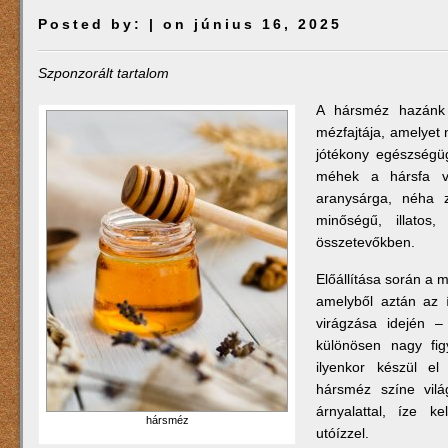
Posted by:
| on június 16, 2025
Szponzorált tartalom
A hársméz hazánk 
mézfajtája, amelyet 
jótékony egészségüg
méhek a hársfa vi
aranysárga, néha z
minőségű, illatos
összetevőkben.
Előállítása során a m
amelyből aztán az í
virágzása idején 
különösen nagy fig
ilyenkor készül el
hársméz színe vil
árnyalattal, íze k
hársméz
utóízzel.